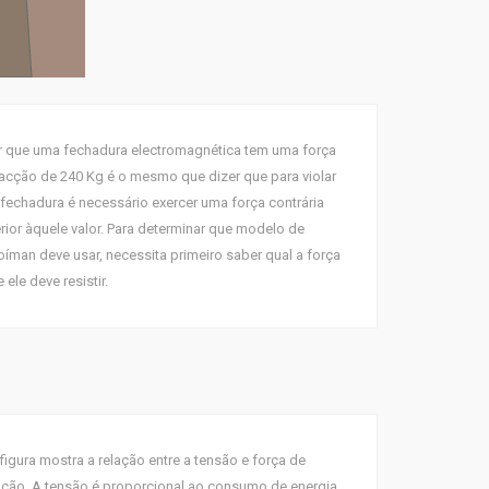
r que uma fechadura electromagnética tem uma força
racção de 240 Kg é o mesmo que dizer que para violar
 fechadura é necessário exercer uma força contrária
rior àquele valor. Para determinar que modelo de
roíman deve usar, necessita primeiro saber qual a força
 ele deve resistir.
 figura mostra a relação entre a tensão e força de
nção. A tensão é proporcional ao consumo de energia