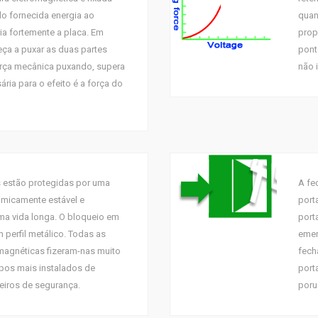
o fornecida energia ao
quan
ia fortemente a placa. Em
prop
eça a puxar as duas partes
pont
orça mecânica puxando, supera
não 
ária para o efeito é a força do
 estão protegidas por uma
A fe
uimicamente estável e
port
uma vida longa. O bloqueio em
port
m perfil metálico. Todas as
emer
magnéticas fizeram-nas muito
fech
pos mais instalados de
port
eiros de segurança.
poru