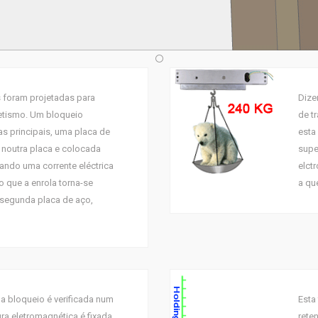
 foram projetadas para
Dize
netismo. Um bloqueio
de t
as principais, uma placa de
esta
 noutra placa e colocada
supe
uando uma corrente eléctrica
elct
o que a enrola torna-se
a que
 segunda placa de aço,
a bloqueio é verificada num
Esta
ura eletromagnética é fixada
rete