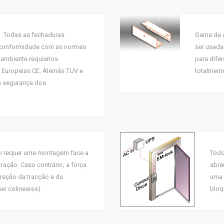
: Todas as fechaduras
Gama de a
 conformidade com as normas
ser usad
ambiente requisitos
para dife
 Europeias CE, Alemãs TUV e
totalment
a segurança dos
o requer uma montagem face a
Todo
ração. Caso contrário, a força
abre
direção da tracção e da
uma 
r colineares).
bloq