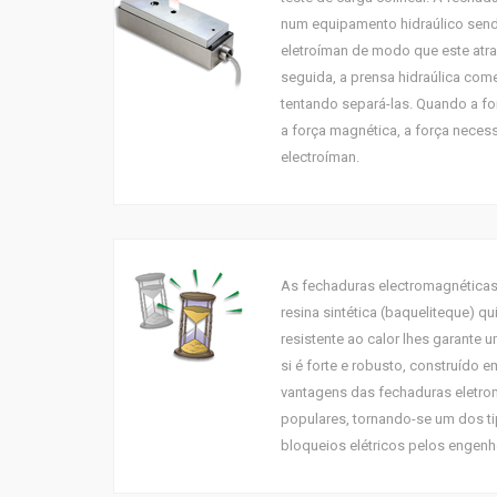
num equipamento hidraúlico send
eletroíman de modo que este atra
seguida, a prensa hidraúlica com
tentando separá-las. Quando a f
a força magnética, a força necess
electroíman.
As fechaduras electromagnéticas
resina sintética (baqueliteque) q
resistente ao calor lhes garante 
si é forte e robusto, construído e
vantagens das fechaduras eletro
populares, tornando-se um dos ti
bloqueios elétricos pelos engenh